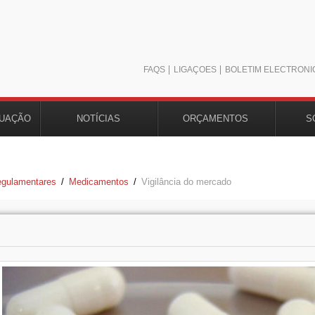
FAQS
LIGAÇÕES
BOLETIM ELECTRÓNI
TUAÇÃO
NOTÍCIAS
ORÇAMENTOS
S
egulamentares
/
Medicamentos
/
Vigilância do mercado