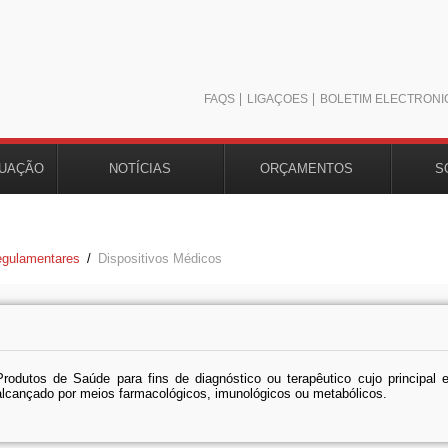
FAQS
LIGAÇÕES
BOLETIM ELECTRÓNI
TUAÇÃO
NOTÍCIAS
ORÇAMENTOS
S
egulamentares
/
Dispositivos Médicos
Produtos de Saúde para fins de diagnóstico ou terapêutico cujo principal 
alcançado por meios farmacológicos, imunológicos ou metabólicos.