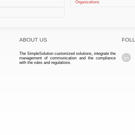
Eucomed
Organizations
e Saúde (ACSS)
European Diagnostic Manuf
World Health Organization
European Federation of Pha
(EFPIA)
o Medicamento/INFARMED
 de Dispositivos Médicos
nómicas – DGAE
s de Equipamentos Científicos
)
ABOUT US
FOL
 Portuguesa (APIFARMA)
al (AFP)
The SimpleSolution customized solutions, integrate the
ANF)
management of communication and the compliance
with the rules and regulations.
Farmacêuticos (GROQUIFAR)
ica, Perfumaria e Higiene
tugal (ACOP)