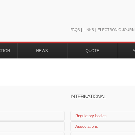
FAQS
LINKS
ELECTRONIC JOURN
CTION
NEWS
QUOTE
INTERNATIONAL
Regulatory bodies
Construction…
Associations
o Medicamento (INFARMED)