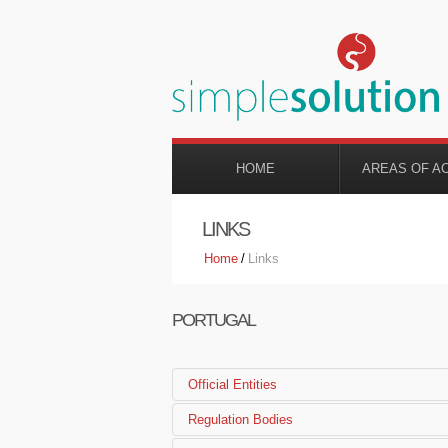
HOME
AREAS OF A
LINKS
Home
/
Links
PORTUGAL
Official Entities
Ministério da Saúde
Regulation Bodies
Instituto Nacional da Farmácia e d