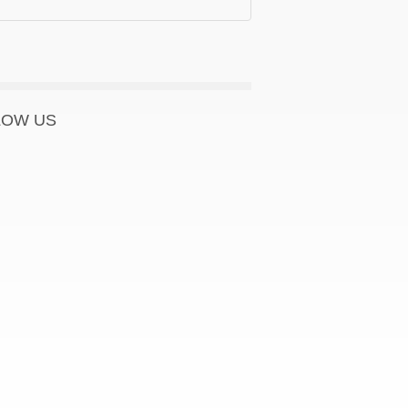
acturers Association (EDMA)
rmaceutical Industries and Associations
LOW US