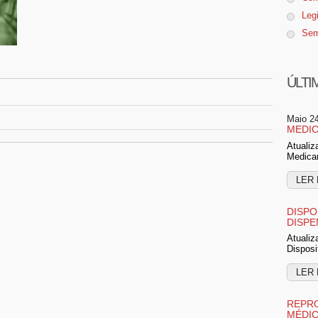
Leg
Sem
ÚLTI
Maio 2
MEDIC
Atualiz
Medica
LER 
DISPO
DISPE
Atualiz
Disposi
LER 
REPRO
MÉDI