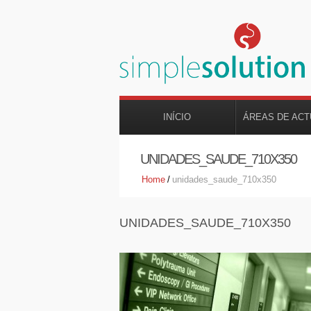
INÍCIO
ÁREAS DE AC
UNIDADES_SAUDE_710X350
Home
/
unidades_saude_710x350
UNIDADES_SAUDE_710X350