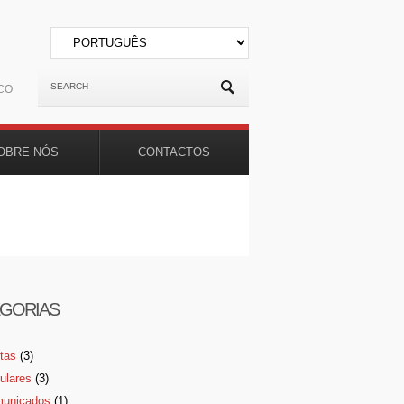
CO
OBRE NÓS
CONTACTOS
GORIAS
rtas
(3)
culares
(3)
unicados
(1)