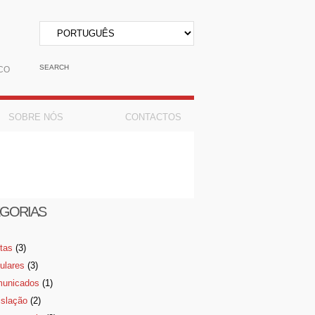
CO
SOBRE NÓS
CONTACTOS
GORIAS
rtas
(3)
culares
(3)
unicados
(1)
islação
(2)