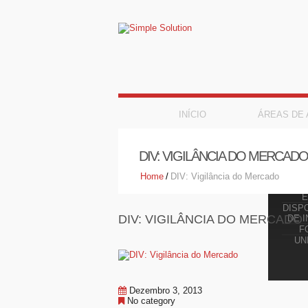
INÍCIO
ÁREAS DE
DIV: VIGILÂNCIA DO MERCADO
A
REGU
Home
/
DIV: Vigilância do Mercado
REP
E
DISP
DIV: VIGILÂNCIA DO MERCADO
DE 
F
UN
Dezembro 3, 2013
No category