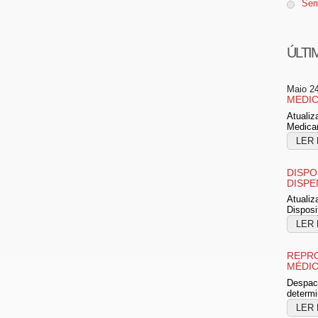
Sem
ÚLTI
Maio 2
MEDIC
Atualiz
Medica
LER 
DISPO
DISPE
Atualiz
Disposi
LER 
REPRO
MÉDI
Despach
determi
LER 