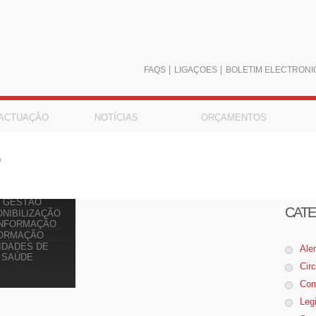
FAQS
LIGAÇÕES
BOLETIM ELECTRÓNI
 ACTUAÇÃO
NOTÍCIAS
ORÇAMENTOS
SSUNTOS
LAMENTARES
RESENTAÇÃO
 GESTÃO
CATE
ONIBILIZAÇÃO
INFORMAÇÃO
ORMAÇÃO
IDADES DE
Ale
SAÚDE
Cir
Com
Leg