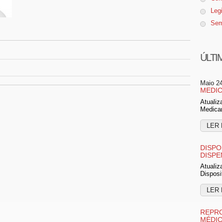
Leg
Sem
ÚLTI
Maio 2
MEDIC
Atualiz
Medica
LER 
DISPO
DISPE
Atualiz
Disposi
LER 
REPRO
MÉDI