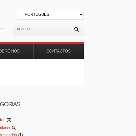
CO
OBRE NÓS
CONTACTOS
GORIAS
rtas
(3)
culares
(3)
unicados
(1)