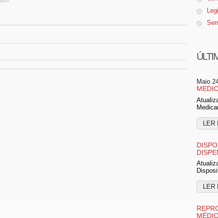
Leg
Sem
ÚLTI
Maio 2
MEDIC
Atualiz
Medica
LER 
DISPO
DISPE
Atualiz
Disposi
LER 
REPRO
MÉDI