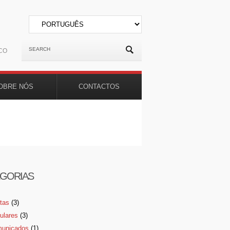
CO
OBRE NÓS
CONTACTOS
GORIAS
rtas
(3)
culares
(3)
unicados
(1)